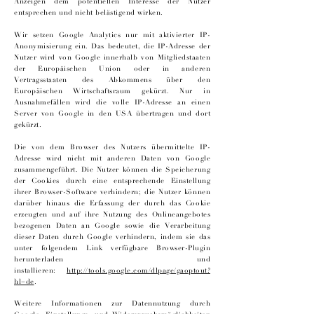
Anzeigen dem potentiellen Interesse der Nutzer
entsprechen und nicht belästigend wirken.
Wir setzen Google Analytics nur mit aktivierter IP-
Anonymisierung ein. Das bedeutet, die IP-Adresse der
Nutzer wird von Google innerhalb von Mitgliedstaaten
der Europäischen Union oder in anderen
Vertragsstaaten des Abkommens über den
Europäischen Wirtschaftsraum gekürzt. Nur in
Ausnahmefällen wird die volle IP-Adresse an einen
Server von Google in den USA übertragen und dort
gekürzt.
Die von dem Browser des Nutzers übermittelte IP-
Adresse wird nicht mit anderen Daten von Google
zusammengeführt. Die Nutzer können die Speicherung
der Cookies durch eine entsprechende Einstellung
ihrer Browser-Software verhindern; die Nutzer können
darüber hinaus die Erfassung der durch das Cookie
erzeugten und auf ihre Nutzung des Onlineangebotes
bezogenen Daten an Google sowie die Verarbeitung
dieser Daten durch Google verhindern, indem sie das
unter folgendem Link verfügbare Browser-Plugin
herunterladen und
installieren:
http://tools.google.com/dlpage/gaoptout?
hl=de
.
Weitere Informationen zur Datennutzung durch