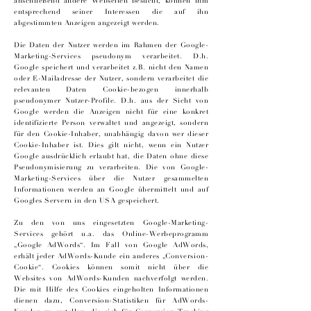
anschließend andere Webseiten besucht, können ihm
entsprechend seiner Interessen die auf ihn
abgestimmten Anzeigen angezeigt werden.
Die Daten der Nutzer werden im Rahmen der Google-
Marketing-Services pseudonym verarbeitet. D.h.
Google speichert und verarbeitet z.B. nicht den Namen
oder E-Mailadresse der Nutzer, sondern verarbeitet die
relevanten Daten Cookie-bezogen innerhalb
pseudonymer Nutzer-Profile. D.h. aus der Sicht von
Google werden die Anzeigen nicht für eine konkret
identifizierte Person verwaltet und angezeigt, sondern
für den Cookie-Inhaber, unabhängig davon wer dieser
Cookie-Inhaber ist. Dies gilt nicht, wenn ein Nutzer
Google ausdrücklich erlaubt hat, die Daten ohne diese
Pseudonymisierung zu verarbeiten. Die von Google-
Marketing-Services über die Nutzer gesammelten
Informationen werden an Google übermittelt und auf
Googles Servern in den USA gespeichert.
Zu den von uns eingesetzten Google-Marketing-
Services gehört u.a. das Online-Werbeprogramm
„Google AdWords“. Im Fall von Google AdWords,
erhält jeder AdWords-Kunde ein anderes „Conversion-
Cookie“. Cookies können somit nicht über die
Websites von AdWords-Kunden nachverfolgt werden.
Die mit Hilfe des Cookies eingeholten Informationen
dienen dazu, Conversion-Statistiken für AdWords-