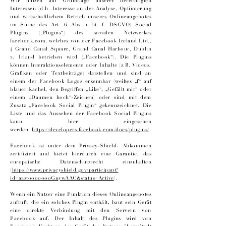
Wir nutzen auf Grundlage unserer berechtigten
Interessen (d.h. Interesse an der Analyse, Optimierung
und wirtschaftlichem Betrieb unseres Onlineangebotes
im Sinne des Art. 6 Abs. 1 lit. f. DSGVO) Social
Plugins („Plugins“) des sozialen Netzwerkes
facebook.com, welches von der Facebook Ireland Ltd.,
4 Grand Canal Square, Grand Canal Harbour, Dublin
2, Irland betrieben wird („Facebook“). Die Plugins
können Interaktionselemente oder Inhalte (z.B. Videos,
Grafiken oder Textbeiträge) darstellen und sind an
einem der Facebook Logos erkennbar (weißes „f“ auf
blauer Kachel, den Begriffen „Like“, „Gefällt mir“ oder
einem „Daumen hoch“-Zeichen) oder sind mit dem
Zusatz „Facebook Social Plugin“ gekennzeichnet. Die
Liste und das Aussehen der Facebook Social Plugins
kann hier eingesehen
werden:
https://developers.facebook.com/docs/plugins/
.
Facebook ist unter dem Privacy-Shield- Abkommen
zertifiziert und bietet hierdurch eine Garantie, das
europäische Datenschutzrecht einzuhalten
(
https://www.privacyshield.gov/participant?
id=a2zt0000000GnywAAC&status=Active
).
Wenn ein Nutzer eine Funktion dieses Onlineangebotes
aufruft, die ein solches Plugin enthält, baut sein Gerät
eine direkte Verbindung mit den Servern von
Facebook auf. Der Inhalt des Plugins wird von