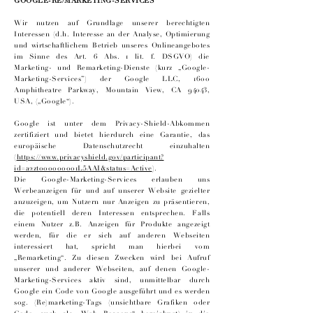
GOOGLE-RE/MARKETING-SERVICES
Wir nutzen auf Grundlage unserer berechtigten
Interessen (d.h. Interesse an der Analyse, Optimierung
und wirtschaftlichem Betrieb unseres Onlineangebotes
im Sinne des Art. 6 Abs. 1 lit. f. DSGVO) die
Marketing- und Remarketing-Dienste (kurz „Google-
Marketing-Services”) der Google LLC, 1600
Amphitheatre Parkway, Mountain View, CA 94043,
USA, („Google“).
Google ist unter dem Privacy-Shield-Abkommen
zertifiziert und bietet hierdurch eine Garantie, das
europäische Datenschutzrecht einzuhalten
(
https://www.privacyshield.gov/participant?
id=a2zt000000001L5AAI&status=Active
).
Die Google-Marketing-Services erlauben uns
Werbeanzeigen für und auf unserer Website gezielter
anzuzeigen, um Nutzern nur Anzeigen zu präsentieren,
die potentiell deren Interessen entsprechen. Falls
einem Nutzer z.B. Anzeigen für Produkte angezeigt
werden, für die er sich auf anderen Webseiten
interessiert hat, spricht man hierbei vom
„Remarketing“. Zu diesen Zwecken wird bei Aufruf
unserer und anderer Webseiten, auf denen Google-
Marketing-Services aktiv sind, unmittelbar durch
Google ein Code von Google ausgeführt und es werden
sog. (Re)marketing-Tags (unsichtbare Grafiken oder