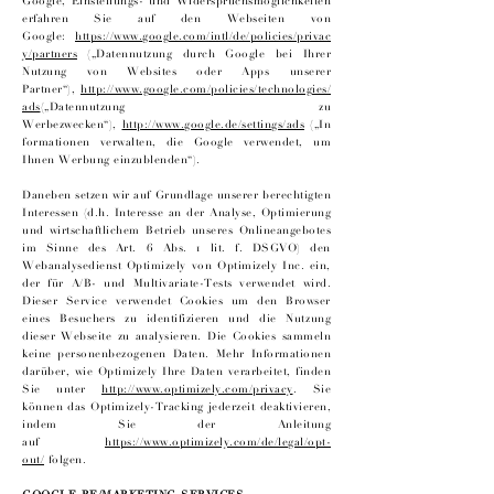
Google, Einstellungs- und Widerspruchsmöglichkeiten
erfahren Sie auf den Webseiten von
Google:
https://www.google.com/intl/de/policies/privac
y/partners
(„Datennutzung durch Google bei Ihrer
Nutzung von Websites oder Apps unserer
Partner“),
http://www.google.com/policies/technologies/
ads
(„Datennutzung zu
Werbezwecken“),
http://www.google.de/settings/ads
(„In
formationen verwalten, die Google verwendet, um
Ihnen Werbung einzublenden“).
Daneben setzen wir auf Grundlage unserer berechtigten
Interessen (d.h. Interesse an der Analyse, Optimierung
und wirtschaftlichem Betrieb unseres Onlineangebotes
im Sinne des Art. 6 Abs. 1 lit. f. DSGVO) den
Webanalysedienst Optimizely von Optimizely Inc. ein,
der für A/B- und Multivariate-Tests verwendet wird.
Dieser Service verwendet Cookies um den Browser
eines Besuchers zu identifizieren und die Nutzung
dieser Webseite zu analysieren. Die Cookies sammeln
keine personenbezogenen Daten. Mehr Informationen
darüber, wie Optimizely Ihre Daten verarbeitet, finden
Sie unter
http://www.optimizely.com/privacy
. Sie
können das Optimizely-Tracking jederzeit deaktivieren,
indem Sie der Anleitung
auf
https://www.optimizely.com/de/legal/opt-
out/
folgen.