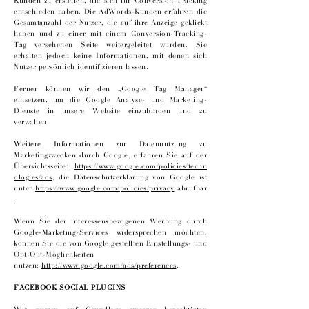
Kunden zu erstellen, die sich für Conversion-Tracking
entschieden haben. Die AdWords-Kunden erfahren die
Gesamtanzahl der Nutzer, die auf ihre Anzeige geklickt
haben und zu einer mit einem Conversion-Tracking-
Tag versehenen Seite weitergeleitet wurden. Sie
erhalten jedoch keine Informationen, mit denen sich
Nutzer persönlich identifizieren lassen.
Ferner können wir den „Google Tag Manager“
einsetzen, um die Google Analyse- und Marketing-
Dienste in unsere Website einzubinden und zu
verwalten.
Weitere Informationen zur Datennutzung zu
Marketingzwecken durch Google, erfahren Sie auf der
Übersichtsseite:
https://www.google.com/policies/techn
ologies/ads
, die Datenschutzerklärung von Google ist
unter
https://www.google.com/policies/privacy
abrufbar
.
Wenn Sie der interessensbezogenen Werbung durch
Google-Marketing-Services widersprechen möchten,
können Sie die von Google gestellten Einstellungs- und
Opt-Out-Möglichkeiten
nutzen:
http://www.google.com/ads/preferences
.
FACEBOOK SOCIAL PLUGINS