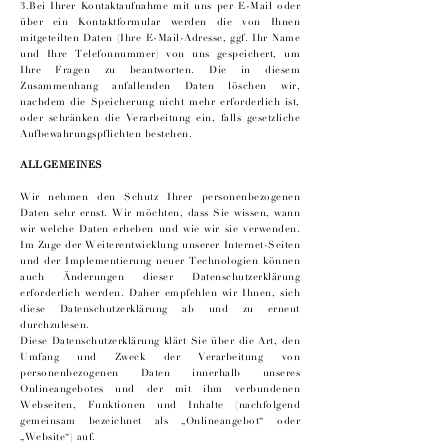
3.Bei Ihrer Kontaktaufnahme mit uns per E-Mail oder
über ein Kontaktformular werden die von Ihnen
mitgeteilten Daten (Ihre E-Mail-Adresse, ggf. Ihr Name
und Ihre Telefonnummer) von uns gespeichert, um
Ihre Fragen zu beantworten. Die in diesem
Zusammenhang anfallenden Daten löschen wir,
nachdem die Speicherung nicht mehr erforderlich ist,
oder schränken die Verarbeitung ein, falls gesetzliche
Aufbewahrungspflichten bestehen.
ALLGEMEINES
Wir nehmen den Schutz Ihrer personenbezogenen
Daten sehr ernst. Wir möchten, dass Sie wissen, wann
wir welche Daten erheben und wie wir sie verwenden.
Im Zuge der Weiterentwicklung unserer Internet-Seiten
und der Implementierung neuer Technologien können
auch Änderungen dieser Datenschutzerklärung
erforderlich werden. Daher empfehlen wir Ihnen, sich
diese Datenschutzerklärung ab und zu erneut
durchzulesen.
Diese Datenschutzerklärung klärt Sie über die Art, den
Umfang und Zweck der Verarbeitung von
personenbezogenen Daten innerhalb unseres
Onlineangebotes und der mit ihm verbundenen
Webseiten, Funktionen und Inhalte (nachfolgend
gemeinsam bezeichnet als „Onlineangebot“ oder
„Website“) auf.