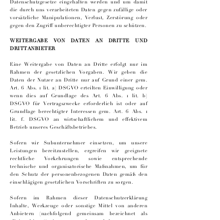
Datenschutzgesetze eingehalten werden und um damit
die durch uns verarbeiteten Daten gegen zufällige oder
vorsätzliche Manipulationen, Verlust, Zerstörung oder
gegen den Zugriff unberechtigter Personen zu schützen.
WEITERGABE VON DATEN AN DRITTE UND
DRITTANBIETER
Eine Weitergabe von Daten an Dritte erfolgt nur im
Rahmen der gesetzlichen Vorgaben. Wir geben die
Daten der Nutzer an Dritte nur auf Grund einer gem.
Art. 6 Abs. 1 lit. a) DSGVO erteilten Einwilligung oder
wenn dies auf Grundlage des Art. 6 Abs. 1 lit. b)
DSGVO für Vertragszwecke erforderlich ist oder auf
Grundlage berechtigter Interessen gem. Art. 6 Abs. 1
lit. f. DSGVO an wirtschaftlichem und effektivem
Betrieb unseres Geschäftsbetriebes.
Sofern wir Subunternehmer einsetzen, um unsere
Leistungen bereitzustellen, ergreifen wir geeignete
rechtliche Vorkehrungen sowie entsprechende
technische und organisatorische Maßnahmen, um für
den Schutz der personenbezogenen Daten gemäß den
einschlägigen gesetzlichen Vorschriften zu sorgen.
Sofern im Rahmen dieser Datenschutzerklärung
Inhalte, Werkzeuge oder sonstige Mittel von anderen
Anbietern (nachfolgend gemeinsam bezeichnet als