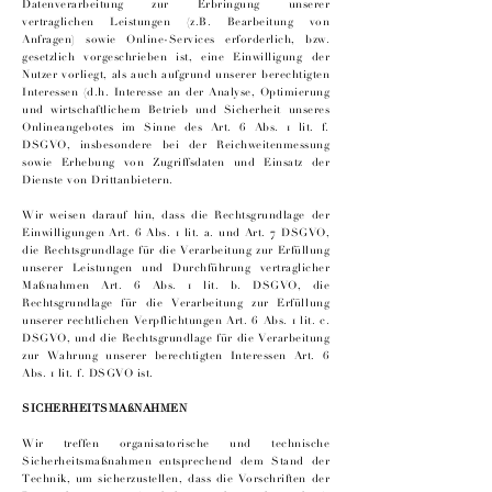
Datenverarbeitung zur Erbringung unserer
vertraglichen Leistungen (z.B. Bearbeitung von
Anfragen) sowie Online-Services erforderlich, bzw.
gesetzlich vorgeschrieben ist, eine Einwilligung der
Nutzer vorliegt, als auch aufgrund unserer berechtigten
Interessen (d.h. Interesse an der Analyse, Optimierung
und wirtschaftlichem Betrieb und Sicherheit unseres
Onlineangebotes im Sinne des Art. 6 Abs. 1 lit. f.
DSGVO, insbesondere bei der Reichweitenmessung
sowie Erhebung von Zugriffsdaten und Einsatz der
Dienste von Drittanbietern.
Wir weisen darauf hin, dass die Rechtsgrundlage der
Einwilligungen Art. 6 Abs. 1 lit. a. und Art. 7 DSGVO,
die Rechtsgrundlage für die Verarbeitung zur Erfüllung
unserer Leistungen und Durchführung vertraglicher
Maßnahmen Art. 6 Abs. 1 lit. b. DSGVO, die
Rechtsgrundlage für die Verarbeitung zur Erfüllung
unserer rechtlichen Verpflichtungen Art. 6 Abs. 1 lit. c.
DSGVO, und die Rechtsgrundlage für die Verarbeitung
zur Wahrung unserer berechtigten Interessen Art. 6
Abs. 1 lit. f. DSGVO ist.
SICHERHEITSMAßNAHMEN
Wir treffen organisatorische und technische
Sicherheitsmaßnahmen entsprechend dem Stand der
Technik, um sicherzustellen, dass die Vorschriften der