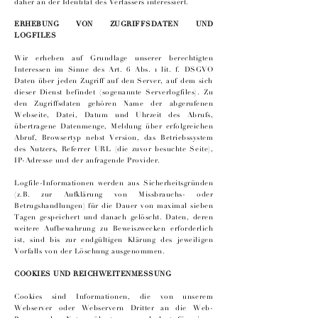
daher an der Identität des Verfassers interessiert.
ERHEBUNG VON ZUGRIFFSDATEN UND
LOGFILES
Wir erheben auf Grundlage unserer berechtigten
Interessen im Sinne des Art. 6 Abs. 1 lit. f. DSGVO
Daten über jeden Zugriff auf den Server, auf dem sich
dieser Dienst befindet (sogenannte Serverlogfiles). Zu
den Zugriffsdaten gehören Name der abgerufenen
Webseite, Datei, Datum und Uhrzeit des Abrufs,
übertragene Datenmenge, Meldung über erfolgreichen
Abruf, Browsertyp nebst Version, das Betriebssystem
des Nutzers, Referrer URL (die zuvor besuchte Seite),
IP-Adresse und der anfragende Provider.
Logfile-Informationen werden aus Sicherheitsgründen
(z.B. zur Aufklärung von Missbrauchs- oder
Betrugshandlungen) für die Dauer von maximal sieben
Tagen gespeichert und danach gelöscht. Daten, deren
weitere Aufbewahrung zu Beweiszwecken erforderlich
ist, sind bis zur endgültigen Klärung des jeweiligen
Vorfalls von der Löschung ausgenommen.
COOKIES UND REICHWEITENMESSUNG
Cookies sind Informationen, die von unserem
Webserver oder Webservern Dritter an die Web-