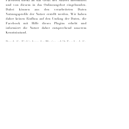
Facebook direkt an das Gerät des Nutzers übermittelt
und von diesem in das Onlineangebot eingebunden.
Dabei können aus den verarbeiteten Daten
Nutzungsprofile der Nutzer erstellt werden. Wir haben
daher keinen Einfluss auf den Umfang der Daten, die
Facebook mit Hilfe dieses Plugins erhebt und
informiert die Nutzer daher entsprechend unserem
Kenntnisstand.
Durch die Einbindung der Plugins erhält Facebook die
Information, dass ein Nutzer die entsprechende Seite
des Onlineangebotes aufgerufen hat. Ist der Nutzer bei
Facebook eingeloggt, kann Facebook den Besuch
seinem Facebook-Konto zuordnen. Wenn Nutzer mit
den Plugins interagieren, zum Beispiel den Like Button
betätigen oder einen Kommentar abgeben, wird die
entsprechende Information von Ihrem Gerät direkt an
Facebook übermittelt und dort gespeichert. Falls ein
Nutzer kein Mitglied von Facebook ist, besteht
trotzdem die Möglichkeit, dass Facebook seine IP-
Adresse in Erfahrung bringt und speichert. Laut
Facebook wird in Deutschland nur eine anonymisierte
IP-Adresse gespeichert.
Zweck und Umfang der Datenerhebung und die weitere
Verarbeitung und Nutzung der Daten durch Facebook
sowie die diesbezüglichen Rechte und
Einstellungsmöglichkeiten zum Schutz der Privatsphäre