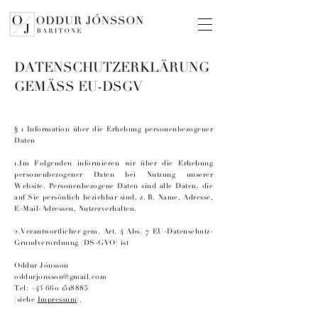
DATENSCHUTZERKLÄRUNG
GEMÄSS EU-DSGV
§ 1 Information über die Erhebung personenbezogener
Daten
1.Im Folgenden informieren wir über die Erhebung
personenbezogener Daten bei Nutzung unserer
Website. Personenbezogene Daten sind alle Daten, die
auf Sie persönlich beziehbar sind, z. B. Name, Adresse,
E-Mail-Adressen, Nutzerverhalten.
2.Verantwortlicher gem. Art. 4 Abs. 7 EU-Datenschutz-
Grundverordnung (DS-GVO) ist
Oddur Jónsson
oddurjonsson@gmail.com
Tel: +43 660 1518885
(siehe
Impressum
).