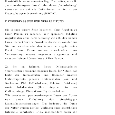
Hinsichtlich der verwendeten Begrifflichkeiten, wie z.B.
„personenbezogene Daten“ oder deren „Verarbeitung“
verweisen wir auf die Definitionen im Art. 4 der
Datenschutzgrundverordnung (DSGVO).
DATENERFASSUNG UND VERARBEITUNG
Sie können unsere Seite besuchen, ohne Angaben zu
Ihrer Person zu machen. Wir speichern lediglich
Zugriffsdaten ohne Personenbezug wie z.B. den Namen
Ihres Internet Service Providers, die Seite, von der aus
Sie uns besuchen oder den Namen der angeforderten
Datei. Diese Daten werden ausschließlich zur
Verbesserung unseres Angebotes ausgewertet und
erlauben keinen Rückschluss auf Ihre Person.
Zu den im Rahmen dieses Onlineangebotes
verarbeiteten personenbezogenen Daten der Nutzer, das
heißt der Interessenten und Besucher unseres
Onlineangebots, gehören Bestandsdaten (Vor- und
Nachname, PLZ, E-Mailadresse, Telefon, IP-Adresse)
sowie Inhaltsdaten (Ihre Angaben in der
Onlineumfrage, Einkauf von City Gutscheinen).
Wir verarbeiten personenbezogene Daten der Nutzer
nur unter Einhaltung der einschlägigen
Datenschutzbestimmungen. Das bedeutet, die Daten
der Nutzer werden nur bei Vorliegen einer gesetzlichen
Erlaubnis verarbeitet. D.h., insbesondere wenn die