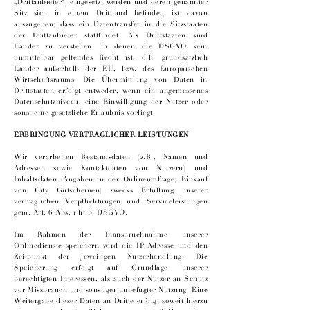
„Drittanbieter“) eingesetzt werden und deren genannter
Sitz sich in einem Drittland befindet, ist davon
auszugehen, dass ein Datentransfer in die Sitzstaaten
der Drittanbieter stattfindet. Als Drittstaaten sind
Länder zu verstehen, in denen die DSGVO kein
unmittelbar geltendes Recht ist, d.h. grundsätzlich
Länder außerhalb der EU, bzw. des Europäischen
Wirtschaftsraums. Die Übermittlung von Daten in
Drittstaaten erfolgt entweder, wenn ein angemessenes
Datenschutzniveau, eine Einwilligung der Nutzer oder
sonst eine gesetzliche Erlaubnis vorliegt.
ERBRINGUNG VERTRAGLICHER LEISTUNGEN
Wir verarbeiten Bestandsdaten (z.B., Namen und
Adressen sowie Kontaktdaten von Nutzern) und
Inhaltsdaten (Angaben in der Onlineumfrage, Einkauf
von City Gutscheinen) zwecks Erfüllung unserer
vertraglichen Verpflichtungen und Serviceleistungen
gem. Art. 6 Abs. 1 lit b. DSGVO.
Im Rahmen der Inanspruchnahme unserer
Onlinedienste speichern wird die IP-Adresse und den
Zeitpunkt der jeweiligen Nutzerhandlung. Die
Speicherung erfolgt auf Grundlage unserer
berechtigten Interessen, als auch der Nutzer an Schutz
vor Missbrauch und sonstiger unbefugter Nutzung. Eine
Weitergabe dieser Daten an Dritte erfolgt soweit hierzu