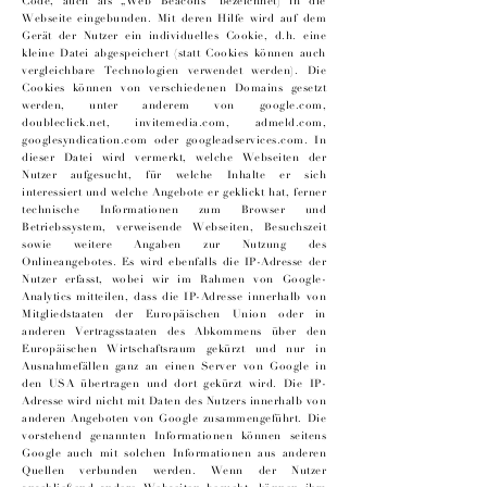
Code, auch als „Web Beacons“ bezeichnet) in die
Webseite eingebunden. Mit deren Hilfe wird auf dem
Gerät der Nutzer ein individuelles Cookie, d.h. eine
kleine Datei abgespeichert (statt Cookies können auch
vergleichbare Technologien verwendet werden). Die
Cookies können von verschiedenen Domains gesetzt
werden, unter anderem von google.com,
doubleclick.net, invitemedia.com, admeld.com,
googlesyndication.com oder googleadservices.com. In
dieser Datei wird vermerkt, welche Webseiten der
Nutzer aufgesucht, für welche Inhalte er sich
interessiert und welche Angebote er geklickt hat, ferner
technische Informationen zum Browser und
Betriebssystem, verweisende Webseiten, Besuchszeit
sowie weitere Angaben zur Nutzung des
Onlineangebotes. Es wird ebenfalls die IP-Adresse der
Nutzer erfasst, wobei wir im Rahmen von Google-
Analytics mitteilen, dass die IP-Adresse innerhalb von
Mitgliedstaaten der Europäischen Union oder in
anderen Vertragsstaaten des Abkommens über den
Europäischen Wirtschaftsraum gekürzt und nur in
Ausnahmefällen ganz an einen Server von Google in
den USA übertragen und dort gekürzt wird. Die IP-
Adresse wird nicht mit Daten des Nutzers innerhalb von
anderen Angeboten von Google zusammengeführt. Die
vorstehend genannten Informationen können seitens
Google auch mit solchen Informationen aus anderen
Quellen verbunden werden. Wenn der Nutzer