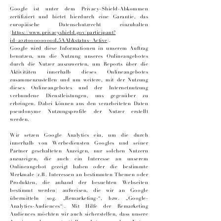
Google ist unter dem Privacy-Shield-Abkommen
zertifiziert und bietet hierdurch eine Garantie, das
europäische Datenschutzrecht einzuhalten
(
https://www.privacyshield.gov/participant?
id=a2zt000000001L5AAI&status=Active
).
Google wird diese Informationen in unserem Auftrag
benutzen, um die Nutzung unseres Onlineangebotes
durch die Nutzer auszuwerten, um Reports über die
Aktivitäten innerhalb dieses Onlineangebotes
zusammenzustellen und um weitere, mit der Nutzung
dieses Onlineangebotes und der Internetnutzung
verbundene Dienstleistungen, uns gegenüber zu
erbringen. Dabei können aus den verarbeiteten Daten
pseudonyme Nutzungsprofile der Nutzer erstellt
werden.
Wir setzen Google Analytics ein, um die durch
innerhalb von Werbediensten Googles und seiner
Partner geschalteten Anzeigen, nur solchen Nutzern
anzuzeigen, die auch ein Interesse an unserem
Onlineangebot gezeigt haben oder die bestimmte
Merkmale (z.B. Interessen an bestimmten Themen oder
Produkten, die anhand der besuchten Webseiten
bestimmt werden) aufweisen, die wir an Google
übermitteln (sog. „Remarketing-“, bzw. „Google-
Analytics-Audiences“). Mit Hilfe der Remarketing
Audiences möchten wir auch sicherstellen, dass unsere