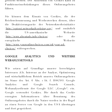
gelöscht werden. Der Ausschluss von Cookies kann zu
Funktionseinschränkungen dieses Onlineangebotes
führen.
Sie können dem Einsatz von Cookies, die der
Reichweitenmessung und Werbezwecken dienen, über
die Deaktivierungsseite der Netzwerkwerbeinitiative
(
http://optout.networkadvertising.org/
) und zusätzlich
die US-amerikanische Webseite
(
http://www.aboutads.info/choices
) oder die
europäische Webseite
(
http://www.youronlinechoices.com/uk/your-ad-
choices/
) widersprechen.
GOOGLE ANALYTICS UND WEITERE
WEBANLYSETOOLS
Wir setzen auf Grundlage unserer berechtigten
Interessen (d.h. Interesse an der Analyse, Optimierung
und wirtschaftlichem Betrieb unseres Onlineangebotes
im Sinne des Art. 6 Abs. 1 lit. f. DSGVO) Google
Analytics und Google Search Console,
Webanalysedienste der Google LLC („Google“) ein.
Google verwendet Cookies. Die durch das Cookie
erzeugten Informationen über Benutzung des
Onlineangebotes durch die Nutzer werden in der Regel
an einen Server von Google in den USA übertragen
und dort gespeichert.