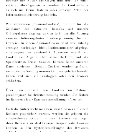
Browser der Nutzer übertragen und dort für einen
späteren Abruf gespeichert werden. Bei Cookies kann
es sich um kleine Dateien oder sonstige Arten der
Informationsspeicherung handeln.
Wir verwenden „Session-Cookies“, die nur für die
Zeitdauer des aktuellen Besuchs auf unserer
Onlinepräsenz abgelegt werden (z.B. um die Nutzung
unseres Onlineangebotes überhaupt ermöglichen zu
können). In einem Session-Cookie wird eine zufällig
erzeugte eindeutige Identifikationsnummer abgelegt,
eine sogenannte Session-ID. Außerdem enthält ein
Cookie die Angabe über seine Herkunft und die
Speicherfrist. Diese Cookies können keine anderen
Daten speichern. Session-Cookies werden gelöscht,
wenn Sie die Nutzung unseres Onlineangebotes beendet
haben und sich z.B. ausloggen oder den Browser
schließen.
Über den Einsatz von Cookies im Rahmen
pseudonymer Reichweitenmessung werden die Nutzer
im Rahmen dieser Datenschutzerklärung informiert.
Falls die Nutzer nicht möchten, dass Cookies auf ihrem
Rechner gespeichert werden, werden sie gebeten die
entsprechende Option in den Systemeinstellungen
ihres Browsers zu deaktivieren. Gespeicherte Cookies
können in den Systemeinstellungen des Browsers