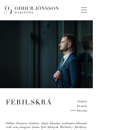
FERILSKRÁ
English
Deutsch
Íslenska
Oddur Jónsson, barítón, hlaut Íslensku tónlistarverðlaunin
2018 sem söngvari ársins fyrir hlutverk Michaels í Brothers,