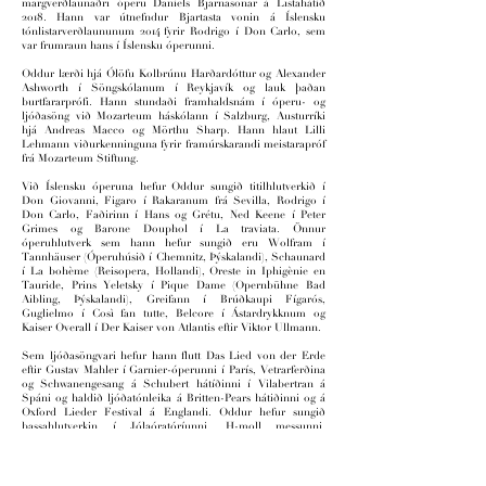
margverðlaunaðri óperu Daníels Bjarnasonar á Listahátíð
2018. Hann var útnefndur Bjartasta vonin á Íslensku
tónlistarverðlaununum 2014 fyrir Rodrigo í Don Carlo, sem
var frumraun hans í Íslensku óperunni.
Oddur lærði hjá Ólöfu Kolbrúnu Harðardóttur og Alexander
Ashworth í Söngskólanum í Reykjavík og lauk þaðan
burtfararprófi. Hann stundaði framhaldsnám í óperu- og
ljóðasöng við Mozarteum háskólann í Salzburg, Austurríki
hjá Andreas Macco og Mörthu Sharp. Hann hlaut Lilli
Lehmann viðurkenninguna fyrir framúrskarandi meistarapróf
frá Mozarteum Stiftung.
Við Íslensku óperuna hefur Oddur sungið titilhlutverkið í
Don Giovanni, Figaro í Rakaranum frá Sevilla, Rodrigo í
Don Carlo, Faðirinn í Hans og Grétu, Ned Keene í Peter
Grimes og Barone Douphol í La traviata. Önnur
óperuhlutverk sem hann hefur sungið eru Wolfram í
Tannhäuser (Óperuhúsið í Chemnitz, Þýskalandi), Schaunard
í La bohème (Reisopera, Hollandi), Oreste in Iphigènie en
Tauride, Prins Yeletsky í Pique Dame (Opernbühne Bad
Aibling, Þýskalandi), Greifann í Brúðkaupi Fígarós,
Guglielmo í Così fan tutte, Belcore í Ástardrykknum og
Kaiser Overall í Der Kaiser von Atlantis eftir Viktor Ullmann.
Sem ljóðasöngvari hefur hann flutt Das Lied von der Erde
eftir Gustav Mahler í Garnier-óperunni í París, Vetrarferðina
og Schwanengesang á Schubert hátíðinni í Vilabertran á
Spáni og haldið ljóðatónleika á Britten-Pears hátiðinni og á
Oxford Lieder Festival á Englandi. Oddur hefur sungið
bassahlutverkin í Jólaóratóríunni, H-moll messunni,
Jóhannesar- og Mattheusarpassíunni eftir Bach, Messíasi og
Solomon eftir Händel, Requiem og Krýningarmessunni eftir
Mozart, Requiem eftir Faurè, Messa di gloria eftir Puccini,
Petite Messe Solennelle eftir Rossini, Te Deum eftir