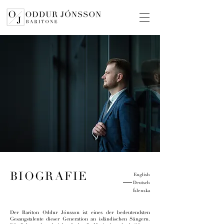
BIOGRAFIE
English
Deutsch
Íslenska
Der Bariton Oddur Jónsson ist eines der bedeutendsten
Gesangstalente dieser Generation an isländischen Sängern.