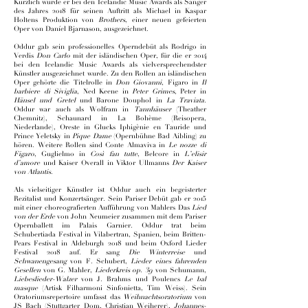
Kürzlich wurde er bei den Icelandic Music Awards als Sänger
des Jahres 2018 für seinen Auftritt als Michael in Kaspar
Holtens Produktion von
Brothers
, einer neuen gefeierten
Oper von Daníel Bjarnason, ausgezeichnet.
Oddur gab sein professionelles Operndebüt als Rodrigo in
Verdis
Don Carlo
mit der isländischen Oper, für die er 2014
bei den Icelandic Music Awards als vielversprechendster
Künstler ausgezeichnet wurde. Zu den Rollen an isländischen
Oper gehörte die Titelrolle in
Don Giovanni
, Figaro in
Il
barbiere di Siviglia
, Ned Keene in
Peter Grimes
, Peter in
Hänsel und Gretel
und Barone Douphol in
La Traviata
.
Oddur war auch als Wolfram in
Tannhäuser
(Theather
Chemnitz), Schaunard in La Bohème (Reisopera,
Niederlande), Oreste in Glucks Iphigènie en Tauride und
Prince Yeletsky in
Pique Dame
(Opernbühne Bad Aibling) zu
hören. Weitere Rollen sind Conte Almaviva in
Le nozze di
Figaro
, Guglielmo in
Così fan tutte
, Belcore in
L’elisir
d’amore
und Kaiser Overall in Viktor Ullmanns
Der Kaiser
von Atlantis
.
Als vielseitiger Künstler ist Oddur auch ein begeisterter
Rezitalist und Konzertsänger. Sein Pariser Debüt gab er 2015
mit einer choreografierten Aufführung von Mahlers Das
Lied
von der Erde
von John Neumeier zusammen mit dem Pariser
Opernballett im Palais Garnier. Oddur trat beim
Schubertiada Festival in Vilabertran, Spanien, beim Britten-
Pears Festival in Aldeburgh 2018 und beim Oxford Lieder
Festival 2018 auf. Er sang
Die Winterreise
und
Schwanengesang
von F. Schubert,
Lieder eines fahrenden
Gesellen
von G. Mahler,
Liederkreis op. 39
von Schumann,
Liebeslieder-Walzer
von J. Brahms und Poulencs
Le bal
masque
(Artisk Filharmoni Sinfonietta, Tim Weiss). Sein
Oratoriumsrepertoire umfasst das
Weihnachtsoratorium
von
JS Bach (Stuttgarter Dom, Christian Weiherer),
Johannes-