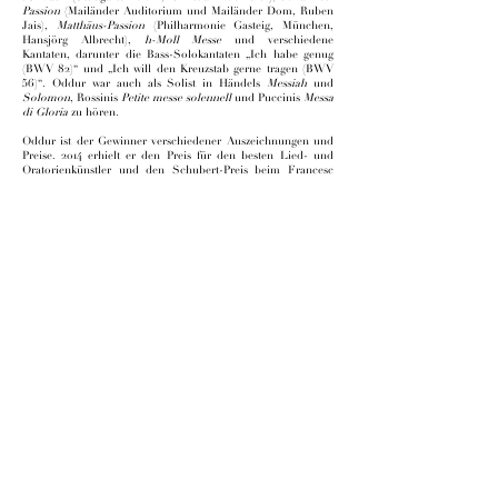
Passion
(Mailänder Auditorium und Mailänder Dom, Ruben
Jais),
Matthäus-Passion
(Philharmonie Gasteig, München,
Hansjörg Albrecht),
h-Moll Messe
und verschiedene
Kantaten, darunter die Bass-Solokantaten „Ich habe genug
(BWV 82)“ und „Ich will den Kreuzstab gerne tragen (BWV
56)“. Oddur war auch als Solist in Händels
Messiah
und
Solomon
, Rossinis
Petite messe solennell
und Puccinis
Messa
di Gloria
zu hören.
Oddur ist der Gewinner verschiedener Auszeichnungen und
Preise. 2014 erhielt er den Preis für den besten Lied- und
Oratorienkünstler und den Schubert-Preis beim Francesc
Viñas-Wettbewerb in Barcelona. 2013 gewann er den ersten
Preis beim Internationalen Brahms-Wettbewerb in
Pörtschach, den dritten Preis beim Internationalen Schubert-
Lied-Duo-Wettbewerb in Dortmund und den dritten Preis
beim Concorso Musica Sacra in Rom. Er war Finalist beim
Internationalen Gesangs-Duo-Wettbewerb in S-
Hertogenbosch, beim Internationalen Mozart-Wettbewerb
und beim Belvedere-Wettbewerb.
Oddur ist Absolvent der Mozarteum Universität Salzburg, wo
er bei Prof. Andreas Macco und Prof. Martha Sharp
studierte. Er schloss sein Studium 2014 mit Auszeichnung ab
und erhielt die Lilli-Lehmann-Medaille der internationalen
Mozarteum Foundation. Oddur erhielt ein Stipendium und
den Publikumspreis der Walter- und Charlotte-Hamel-
Stiftung in Hannover sowie ein Stipendium der Gianna-
Szell-Stiftung in Salzburg. Er nahm an einer Reihe
renommierter Ausbildungsprogramme teil, darunter am
Britten-Pears Young Artist Program, am Meisterkurs der
Oxford Lieder Festival unter der Leitung von Wolfgang
Holzmair und an der Schubert Residency mit Matthias
Goerne und Markus Hinterhäuser beim Aix-en-Provence